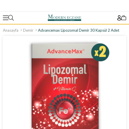
Anasayfa
Demir
Advancemax Lipozomal Demir 30 Kapsül 2 Adet