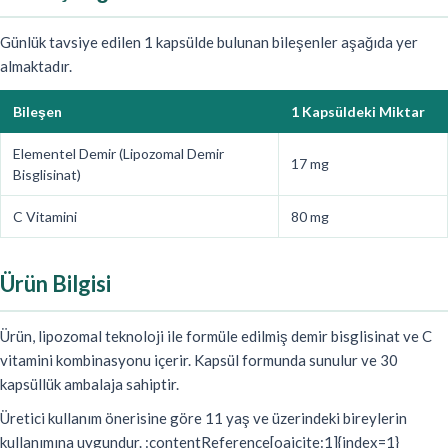
Günlük tavsiye edilen 1 kapsülde bulunan bileşenler aşağıda yer
almaktadır.
Bileşen
1 Kapsüldeki Miktar
Elementel Demir (Lipozomal Demir
17 mg
Bisglisinat)
C Vitamini
80 mg
Ürün Bilgisi
Ürün, lipozomal teknoloji ile formüle edilmiş demir bisglisinat ve C
vitamini kombinasyonu içerir. Kapsül formunda sunulur ve 30
kapsüllük ambalaja sahiptir.
Üretici kullanım önerisine göre 11 yaş ve üzerindeki bireylerin
kullanımına uygundur. :contentReference[oaicite:1]{index=1}