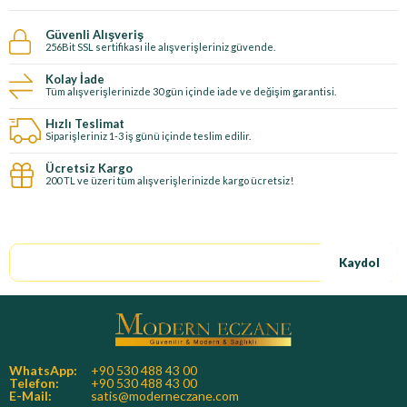
Güvenli Alışveriş
256Bit SSL sertifikası ile alışverişleriniz güvende.
Kolay İade
Tüm alışverişlerinizde 30 gün içinde iade ve değişim garantisi.
Hızlı Teslimat
Siparişleriniz 1-3 iş günü içinde teslim edilir.
Ücretsiz Kargo
200 TL ve üzeri tüm alışverişlerinizde kargo ücretsiz!
E-Bültene kayıt ol, özel fırsatları kaçırma!
Kaydol
WhatsApp:
+90 530 488 43 00
Telefon:
+90 530 488 43 00
E-Mail:
satis@moderneczane.com