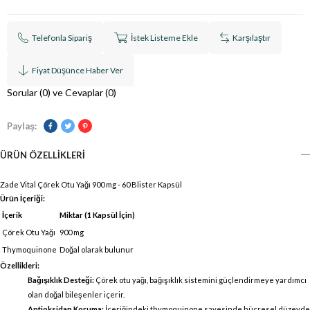
Telefonla Sipariş
İstek Listeme Ekle
Karşılaştır
Fiyat Düşünce Haber Ver
Sorular (0) ve Cevaplar (0)
Paylaş:
ÜRÜN ÖZELLIKLERI
Zade Vital Çörek Otu Yağı 900 mg - 60 Blister Kapsül
Ürün İçeriği:
İçerik
Miktar (1 Kapsül İçin)
Çörek Otu Yağı
900 mg
Thymoquinone
Doğal olarak bulunur
Özellikleri:
Bağışıklık Desteği:
Çörek otu yağı, bağışıklık sistemini güçlendirmeye yardımcı
olan doğal bileşenler içerir.
Antioksidan Koruma:
İçeriğindeki thymoquinone sayesinde hücresel düzeyde