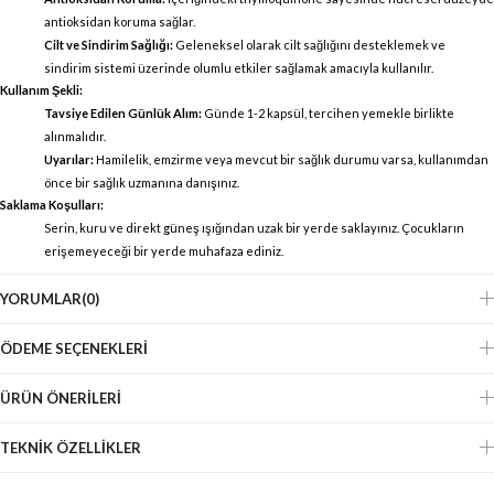
antioksidan koruma sağlar.
Cilt ve Sindirim Sağlığı:
Geleneksel olarak cilt sağlığını desteklemek ve
sindirim sistemi üzerinde olumlu etkiler sağlamak amacıyla kullanılır.
Kullanım Şekli:
Tavsiye Edilen Günlük Alım:
Günde 1-2 kapsül, tercihen yemekle birlikte
alınmalıdır.
Uyarılar:
Hamilelik, emzirme veya mevcut bir sağlık durumu varsa, kullanımdan
önce bir sağlık uzmanına danışınız.
Saklama Koşulları:
Serin, kuru ve direkt güneş ışığından uzak bir yerde saklayınız. Çocukların
erişemeyeceği bir yerde muhafaza ediniz.
YORUMLAR
(0)
ÖDEME SEÇENEKLERI
ÜRÜN ÖNERILERI
TEKNIK ÖZELLIKLER