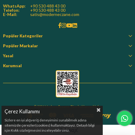
WhatsApp:
+90 530 488 43 00
Telefon:
+90 530 488 43 00
E-Mail:
satis@moderneczane.com
Popüler Kategoriler
Popüler Markalar
Yasal
Kurumsal
© 2024 Modern Eczane. Tüm hakları saklıdır.
Çerez Kullanımı
Sizlere en iyi alışveriş deneyimini sunabilmek adına
sitemizde çerezler(cookies) kullanmaktayız. Detaylı bilgi
için Kvkk sözleşmesini inceleyebilirsiniz.