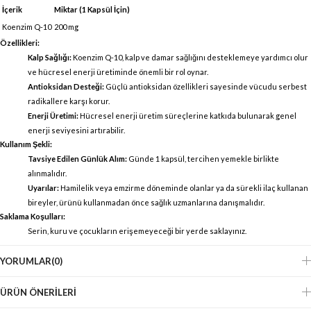
İçerik
Miktar (1 Kapsül İçin)
Koenzim Q-10
200 mg
Özellikleri:
Kalp Sağlığı:
Koenzim Q-10, kalp ve damar sağlığını desteklemeye yardımcı olur
ve hücresel enerji üretiminde önemli bir rol oynar.
Antioksidan Desteği:
Güçlü antioksidan özellikleri sayesinde vücudu serbest
radikallere karşı korur.
Enerji Üretimi:
Hücresel enerji üretim süreçlerine katkıda bulunarak genel
enerji seviyesini artırabilir.
Kullanım Şekli:
Tavsiye Edilen Günlük Alım:
Günde 1 kapsül, tercihen yemekle birlikte
alınmalıdır.
Uyarılar:
Hamilelik veya emzirme döneminde olanlar ya da sürekli ilaç kullanan
bireyler, ürünü kullanmadan önce sağlık uzmanlarına danışmalıdır.
Saklama Koşulları:
Serin, kuru ve çocukların erişemeyeceği bir yerde saklayınız.
YORUMLAR
(0)
ÜRÜN ÖNERILERI