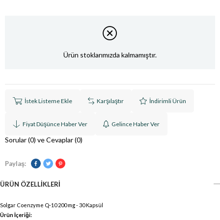
Ürün stoklarımızda kalmamıştır.
İstek Listeme Ekle
Karşılaştır
İndirimli Ürün
Fiyat Düşünce Haber Ver
Gelince Haber Ver
Sorular (0) ve Cevaplar (0)
Paylaş:
ÜRÜN ÖZELLIKLERI
Solgar Coenzyme Q-10 200 mg - 30 Kapsül
Ürün İçeriği: