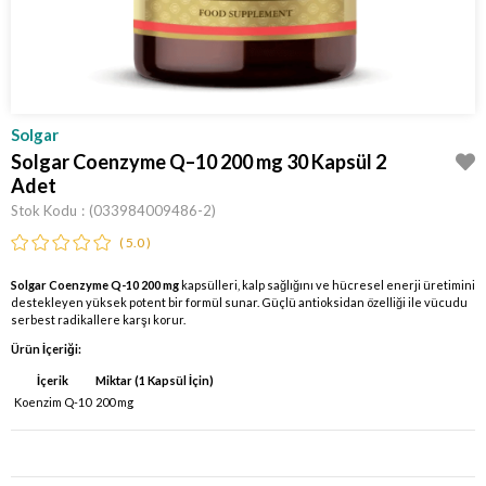
Solgar
Solgar Coenzyme Q–10 200 mg 30 Kapsül 2
Adet
Stok Kodu
(033984009486-2)
5.0
Solgar Coenzyme Q-10 200 mg
kapsülleri, kalp sağlığını ve hücresel enerji üretimini
destekleyen yüksek potent bir formül sunar. Güçlü antioksidan özelliği ile vücudu
serbest radikallere karşı korur.
Ürün İçeriği:
İçerik
Miktar (1 Kapsül İçin)
Koenzim Q-10
200 mg