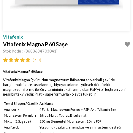
Vitafenix
Vitafenix Magna P 60 Saşe
Stok Kodu
(8683684703041)
5.0
Vitafenix Magna P 60 Saşe
Vitafenix Magna P, vücudun magnezyum ihtiyacını en verimli şekilde
karşılamak üzere tasarlanmış, biyoyararlanımı yüksek dört farklı
magnezyum formu ile B6 vitamininin aktif formu olan P5P’yi birleştiren yeni
nesil bir takviyedir. Pratik saşe formuyla kolayca tüketilir.
Temel Bileşen / Özellik
Açıklama
Ana İçerik
4 Farklı Magnezyum Formu + P5P (Aktif Vitamin B6)
Magnezyum Formları
Sitrat, Malat, Taurat, Bisglisinat
Miktar (1 Saşede)
250 mg Elementel Magnezyum, 10 mg P5P
Ana Fayda
Yorgunluk azaltma, enerji, kas ve sinir sistemi desteği