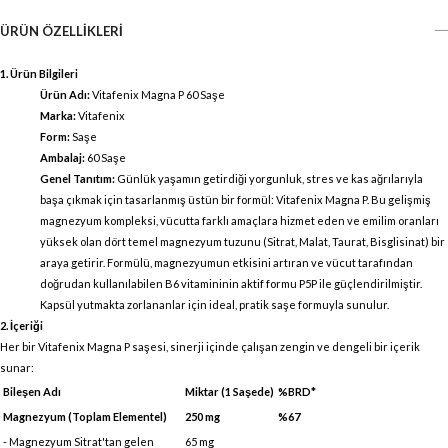
ÜRÜN ÖZELLIKLERI
1. Ürün Bilgileri
Ürün Adı:
Vitafenix Magna P 60 Saşe
Marka:
Vitafenix
Form:
Saşe
Ambalaj:
60 Saşe
Genel Tanıtım:
Günlük yaşamın getirdiği yorgunluk, stres ve kas ağrılarıyla
başa çıkmak için tasarlanmış üstün bir formül: Vitafenix Magna P. Bu gelişmiş
magnezyum kompleksi, vücutta farklı amaçlara hizmet eden ve emilim oranları
yüksek olan dört temel magnezyum tuzunu (Sitrat, Malat, Taurat, Bisglisinat) bir
araya getirir. Formülü, magnezyumun etkisini artıran ve vücut tarafından
doğrudan kullanılabilen B6 vitamininin aktif formu P5P ile güçlendirilmiştir.
Kapsül yutmakta zorlananlar için ideal, pratik saşe formuyla sunulur.
2. İçeriği
Her bir Vitafenix Magna P saşesi, sinerji içinde çalışan zengin ve dengeli bir içerik
sunar:
Bileşen Adı
Miktar (1 Saşede)
%BRD*
Magnezyum (Toplam Elementel)
250 mg
%67
- Magnezyum Sitrat'tan gelen
65 mg