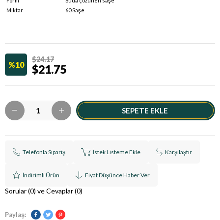
Form
Suda çözünen saşe
Miktar
60 Saşe
$24.17
10
$21.75
Telefonla Sipariş
İstek Listeme Ekle
Karşılaştır
İndirimli Ürün
Fiyat Düşünce Haber Ver
Sorular (0) ve Cevaplar (0)
Paylaş: