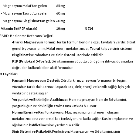
- Magnezyum Malat'tan gelen
65 mg
- Magnezyum Taurat'tan gelen
60 mg
- Magnezyum Bisglisinat'tan gelen
60 mg
Vitamin B6 (P5P olarak)
10 mg
%714
*BRD: Beslenme Referans Değeri.
4 Farklı Magnezyum Formu:
Her bir formun kendine özgü faydaları vardır:
Sitrat
genel biyoyararlanım,
Malat
enerji metabolizması,
Taurat
kalp ve sinir sistemi,
Bisglisinat
ise rahatlama ve sinir sistemi üzerinde etkilidir.
P5P (Pridoksal 5-Fosfat):
B6 vitamininin vücutta dönüşüme ihtiyaç duymadan
doğrudan kullanılabilen aktif formudur.
3. Faydaları
Kapsamlı Magnezyum Desteği:
Dört farklı magnezyum formunun birleşimi,
vücudun farklı dokularına ulaşarak kas, sinir, enerji ve kemik sağlığı için çok
yönlü bir destek sağlar.
Yorgunluk ve Bitkinliğin Azaltılması:
Hem magnezyum hem de B6 vitamini,
yorgunluğun ve bitkinliğin azalmasına katkıda bulunur.
Normal Enerji ve Kas Fonksiyonu:
Magnezyum, normal enerji oluşum
metabolizmasına ve normal kas fonksiyonuna katkı sağlar. Kas kramplarının ve
ağrılarının hafifletilmesine yardımcı olabilir.
Sinir Sistemi ve Psikolojik Fonksiyon:
Magnezyum ve B6 vitamini, sinir