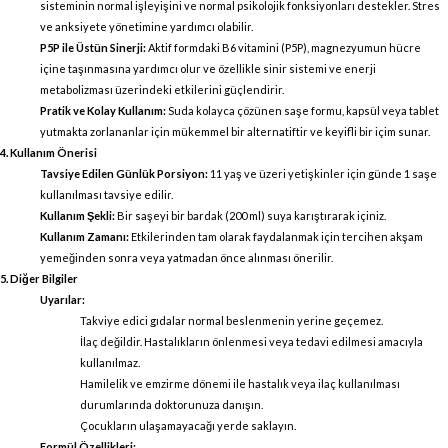
sisteminin normal işleyişini ve normal psikolojik fonksiyonları destekler. Stres
ve anksiyete yönetimine yardımcı olabilir.
P5P ile Üstün Sinerji:
Aktif formdaki B6 vitamini (P5P), magnezyumun hücre
içine taşınmasına yardımcı olur ve özellikle sinir sistemi ve enerji
metabolizması üzerindeki etkilerini güçlendirir.
Pratik ve Kolay Kullanım:
Suda kolayca çözünen saşe formu, kapsül veya tablet
yutmakta zorlananlar için mükemmel bir alternatiftir ve keyifli bir içim sunar.
4. Kullanım Önerisi
Tavsiye Edilen Günlük Porsiyon:
11 yaş ve üzeri yetişkinler için günde 1 saşe
kullanılması tavsiye edilir.
Kullanım Şekli:
Bir saşeyi bir bardak (200 ml) suya karıştırarak içiniz.
Kullanım Zamanı:
Etkilerinden tam olarak faydalanmak için tercihen akşam
yemeğinden sonra veya yatmadan önce alınması önerilir.
5. Diğer Bilgiler
Uyarılar:
Takviye edici gıdalar normal beslenmenin yerine geçemez.
İlaç değildir. Hastalıkların önlenmesi veya tedavi edilmesi amacıyla
kullanılmaz.
Hamilelik ve emzirme dönemi ile hastalık veya ilaç kullanılması
durumlarında doktorunuza danışın.
Çocukların ulaşamayacağı yerde saklayın.
Formül Özellikleri: