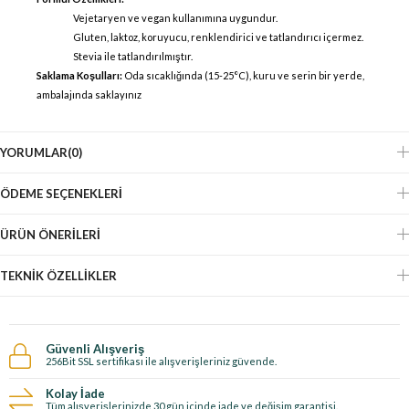
Vejetaryen ve vegan kullanımına uygundur.
Gluten, laktoz, koruyucu, renklendirici ve tatlandırıcı içermez.
Stevia ile tatlandırılmıştır.
Saklama Koşulları:
Oda sıcaklığında (15-25°C), kuru ve serin bir yerde,
ambalajında saklayınız
YORUMLAR
(0)
ÖDEME SEÇENEKLERI
ÜRÜN ÖNERILERI
TEKNIK ÖZELLIKLER
Güvenli Alışveriş
256Bit SSL sertifikası ile alışverişleriniz güvende.
Kolay İade
Tüm alışverişlerinizde 30 gün içinde iade ve değişim garantisi.