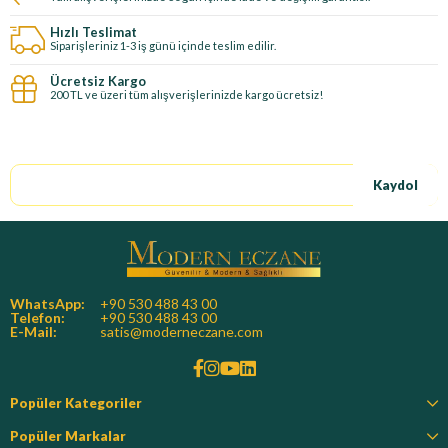
Hızlı Teslimat
Siparişleriniz 1-3 iş günü içinde teslim edilir.
Ücretsiz Kargo
200 TL ve üzeri tüm alışverişlerinizde kargo ücretsiz!
E-Bültene kayıt ol, özel fırsatları kaçırma!
Kaydol
WhatsApp:
+90 530 488 43 00
Telefon:
+90 530 488 43 00
E-Mail:
satis@moderneczane.com
Popüler Kategoriler
Popüler Markalar