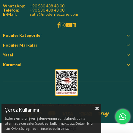
WhatsApp:
+90 530 488 43 00
Telefon:
+90 530 488 43 00
E-Mail:
satis@moderneczane.com
Popüler Kategoriler
Popüler Markalar
Yasal
Kurumsal
© 2024 Modern Eczane. Tüm hakları saklıdır.
Çerez Kullanımı
Sizlere en iyi alışveriş deneyimini sunabilmek adına
sitemizde çerezler(cookies) kullanmaktayız. Detaylı bilgi
için Kvkk sözleşmesini inceleyebilirsiniz.