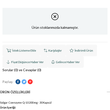
Ürün stoklarımızda kalmamıştır.
İstek Listeme Ekle
Karşılaştır
İndirimli Ürün
Fiyat Düşünce Haber Ver
Gelince Haber Ver
Sorular (0) ve Cevaplar (0)
Paylaş:
ÜRÜN ÖZELLIKLERI
Solgar Coenzyme Q-10 200 mg - 30 Kapsül
Ürün İçeriği: