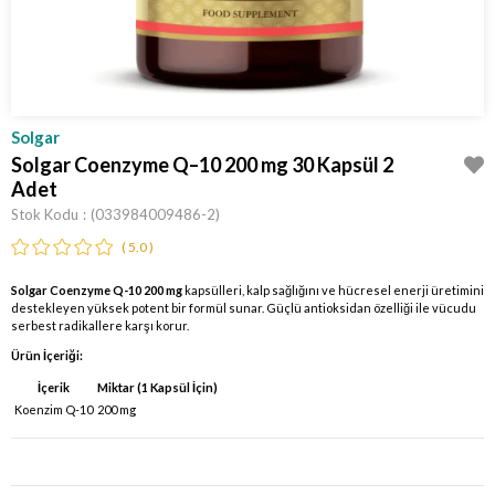
Solgar
Solgar Coenzyme Q–10 200 mg 30 Kapsül 2
Adet
Stok Kodu
(033984009486-2)
5.0
Solgar Coenzyme Q-10 200 mg
kapsülleri, kalp sağlığını ve hücresel enerji üretimini
destekleyen yüksek potent bir formül sunar. Güçlü antioksidan özelliği ile vücudu
serbest radikallere karşı korur.
Ürün İçeriği:
İçerik
Miktar (1 Kapsül İçin)
Koenzim Q-10
200 mg