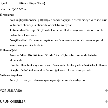
İçerik
Miktar (1 Kapsül İçin)
Koenzim Q-10
200 mg
Özellikleri:
Kalp Sağlığı:
Koenzim Q-10, kalp ve damar sağlığını desteklemeye yardımcı olur
ve hücresel enerji üretiminde önemli bir rol oynar.
Antioksidan Desteği:
Güçlü antioksidan özellikleri sayesinde vücudu serbest
radikallere karşı korur.
Enerji Üretimi:
Hücresel enerji üretim süreçlerine katkıda bulunarak genel
enerji seviyesini artırabilir.
Kullanım Şekli:
Tavsiye Edilen Günlük Alım:
Günde 1 kapsül, tercihen yemekle birlikte
alınmalıdır.
Uyarılar:
Hamilelik veya emzirme döneminde olanlar ya da sürekli ilaç kullanan
bireyler, ürünü kullanmadan önce sağlık uzmanlarına danışmalıdır.
Saklama Koşulları:
Serin, kuru ve çocukların erişemeyeceği bir yerde saklayınız.
YORUMLAR
(0)
ÜRÜN ÖNERILERI