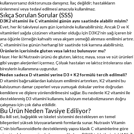
kullanıyorsanız doktorunuza danışınız. İlaç değildir; hastalıkların
önlenmesi veya tedavi edilmesi amacıyla kullanılmaz.
Sıkça Sorulan Sorular (SSS)
D3K2 vitamini ile C vitaminini günün aynı saatinde alabilir miyim?
Evet, her iki takviyeyi aynı gün içerisinde kullanabilirsiniz. Ancak D ve K
vitaminleri yağda çözünen vitaminler olduğu için D3K2'nin yağ içeren bir
ana öğünle (örneğin kahvaltı veya akşam yemeği) alınması emilimini artırır.
C vitaminini ise günün herhangi bir saatinde tok karnına alabilirsiniz.
Ürünlerin içerisinde gluten veya laktoz bulunuyor mu?
Hayır. Her iki Nutraxin ürünü de gluten, laktoz, maya, soya ve süt ürünleri
gibi yaygın alerjenleri içermez. Çölyak hastaları ve laktoz intoleransı olan
bireylerin kullanımına uygundur.
Neden sadece D vitamini yerine D3 + K2 formülü tercih edilmeli?
D vitamini bağırsaklardan kalsiyum emilimini artırırken, K2 vitamini bu
kalsiyumun damar çeperleri veya yumuşak dokular yerine doğrudan
kemiklere ve dişlere yönlendirilmesini sağlar. Bu nedenle K2 vitamini ile
desteklenmiş D3 vitamini kullanımı, kalsiyum metabolizmasının doğru
çalışması için çok daha etkilidir.
Bu Ürün Neden Tavsiye Ediliyor?
Bu ikili set, bağışıklık ve iskelet sistemini destekleyen en temel
bileşenleri yüksek biyoyararlanımlı formlarda sunar. Nutraxin Vitamin
C'nin bioflavonoidlerle desteklenmiş yapısı klasik C vitaminlerine göre