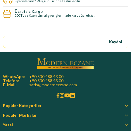
Siparişleriniz 1-3 iş günü içinde teslim edilir.
Ücretsiz Kargo
200 TL ve üzeri tüm alışverişlerinizde kargo ücretsiz!
E-Bültene kayıt ol, özel fırsatları kaçırma!
Kaydol
WhatsApp:
+90 530 488 43 00
Telefon:
+90 530 488 43 00
E-Mail:
satis@moderneczane.com
Popüler Kategoriler
Popüler Markalar
Yasal