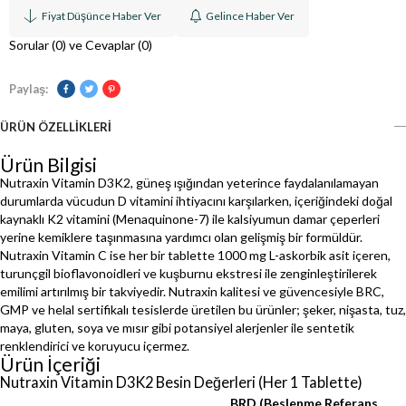
Fiyat Düşünce Haber Ver
Gelince Haber Ver
Sorular (0) ve Cevaplar (0)
Paylaş:
ÜRÜN ÖZELLIKLERI
Ürün Bilgisi
Nutraxin Vitamin D3K2, güneş ışığından yeterince faydalanılamayan
durumlarda vücudun D vitamini ihtiyacını karşılarken, içeriğindeki doğal
kaynaklı K2 vitamini (Menaquinone-7) ile kalsiyumun damar çeperleri
yerine kemiklere taşınmasına yardımcı olan gelişmiş bir formüldür.
Nutraxin Vitamin C ise her bir tablette 1000 mg L-askorbik asit içeren,
turunçgil bioflavonoidleri ve kuşburnu ekstresi ile zenginleştirilerek
emilimi artırılmış bir takviyedir. Nutraxin kalitesi ve güvencesiyle BRC,
GMP ve helal sertifikalı tesislerde üretilen bu ürünler; şeker, nişasta, tuz,
maya, gluten, soya ve mısır gibi potansiyel alerjenler ile sentetik
renklendirici ve koruyucu içermez.
Ürün İçeriği
Nutraxin Vitamin D3K2 Besin Değerleri (Her 1 Tablette)
BRD (Beslenme Referans