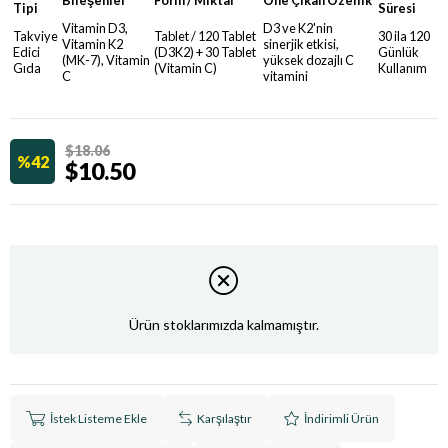
Tipi
Süresi
Vitamin D3,
D3 ve K2'nin
Takviye
Tablet / 120 Tablet
30 ila 120
Vitamin K2
sinerjik etkisi,
Edici
(D3K2) + 30 Tablet
Günlük
(MK-7), Vitamin
yüksek dozajlı C
Gıda
(Vitamin C)
Kullanım
C
vitamini
$18.06
42
$10.50
Ürün stoklarımızda kalmamıştır.
İstek Listeme Ekle
Karşılaştır
İndirimli Ürün