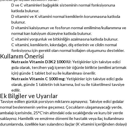
D ve C vitaminleri bağışıklık sisteminin normal fonksiyonuna
katkıda bulunur.
D vitamini ve K vitamini normal kemiklerin korunmasına katkıda
bulunur.
D vitamini kalsiyumun ve fosforun normal emilimine/kullanımına ve
normal kan kalsiyum düzeyine katkıda bulunur.
C vitamini yorgunluk ve bitkinliğin azalmasına katkıda bulunur.
C vitamini, kemiklerin, kıkırdağın, diş etlerinin ve cildin normal
fonksiyonu için gerekli olan normal kollajen oluşumunu destekler.
Kullanım Önerisi
Nutraxin Vitamin D3K2 1000 IU:
Yetişkinler için takviye edici
gıda olarak, tercihen yağ içeren bir öğünle birlikte (emilimi artırmak
için) günde 1 tablet bol su ile kullanılması önerilir.
Nutraxin Vitamin C 1000 mg:
Yetişkinler için takviye edici gıda
olarak, günde 1 tabletin tok karnına, bol su ile tüketilmesi tavsiye
edilir.
Ek Bilgiler ve Uyarılar
Tavsiye edilen günlük porsiyon miktarını aşmayınız. Takviye edici gıdalar
normal beslenmenin yerine geçemez. Çocukların ulaşamayacağı yerde,
ambalajı içerisinde, 25°C'nin altındaki oda sıcaklığında ve kuru bir yerde
saklayınız. Hamilelik ve emzirme dönemi ile hastalık veya ilaç kullanılması
durumlarında, özellikle kan sulandırıcı ilaçlar (K vitamini içeriğinden dolayı)