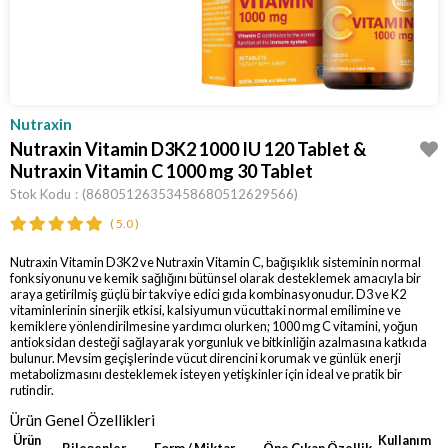
Nutraxin
Nutraxin Vitamin D3K2 1000 IU 120 Tablet &
Nutraxin Vitamin C 1000 mg 30 Tablet
Stok Kodu
(86805126353458680512629566)
5.0
Nutraxin Vitamin D3K2 ve Nutraxin Vitamin C, bağışıklık sisteminin normal
fonksiyonunu ve kemik sağlığını bütünsel olarak desteklemek amacıyla bir
araya getirilmiş güçlü bir takviye edici gıda kombinasyonudur. D3 ve K2
vitaminlerinin sinerjik etkisi, kalsiyumun vücuttaki normal emilimine ve
kemiklere yönlendirilmesine yardımcı olurken; 1000 mg C vitamini, yoğun
antioksidan desteği sağlayarak yorgunluk ve bitkinliğin azalmasına katkıda
bulunur. Mevsim geçişlerinde vücut direncini korumak ve günlük enerji
metabolizmasını desteklemek isteyen yetişkinler için ideal ve pratik bir
rutindir.
Ürün Genel Özellikleri
Ürün
Kullanım
Bileşenler
Form / Miktar
Öne Çıkan Özellik