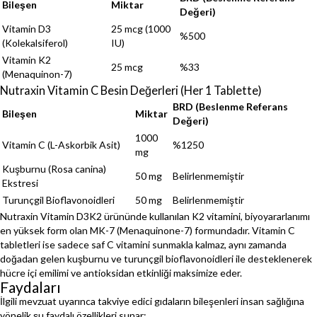
Bileşen
Miktar
Değeri)
Vitamin D3
25 mcg (1000
%500
(Kolekalsiferol)
IU)
Vitamin K2
25 mcg
%33
(Menaquinon-7)
Nutraxin Vitamin C Besin Değerleri (Her 1 Tablette)
BRD (Beslenme Referans
Bileşen
Miktar
Değeri)
1000
Vitamin C (L-Askorbik Asit)
%1250
mg
Kuşburnu (Rosa canina)
50 mg
Belirlenmemiştir
Ekstresi
Turunçgil Bioflavonoidleri
50 mg
Belirlenmemiştir
Nutraxin Vitamin D3K2 ürününde kullanılan K2 vitamini, biyoyararlanımı
en yüksek form olan MK-7 (Menaquinone-7) formundadır. Vitamin C
tabletleri ise sadece saf C vitamini sunmakla kalmaz, aynı zamanda
doğadan gelen kuşburnu ve turunçgil bioflavonoidleri ile desteklenerek
hücre içi emilimi ve antioksidan etkinliği maksimize eder.
Faydaları
İlgili mevzuat uyarınca takviye edici gıdaların bileşenleri insan sağlığına
yönelik şu faydalı özellikleri sunar: