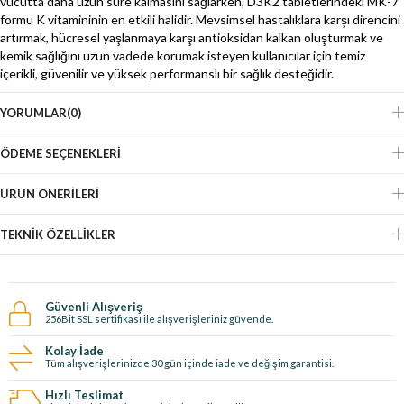
vücutta daha uzun süre kalmasını sağlarken, D3K2 tabletlerindeki MK-7
formu K vitamininin en etkili halidir. Mevsimsel hastalıklara karşı direncini
artırmak, hücresel yaşlanmaya karşı antioksidan kalkan oluşturmak ve
kemik sağlığını uzun vadede korumak isteyen kullanıcılar için temiz
içerikli, güvenilir ve yüksek performanslı bir sağlık desteğidir.
YORUMLAR
(0)
ÖDEME SEÇENEKLERI
ÜRÜN ÖNERILERI
TEKNIK ÖZELLIKLER
Güvenli Alışveriş
256Bit SSL sertifikası ile alışverişleriniz güvende.
Kolay İade
Tüm alışverişlerinizde 30 gün içinde iade ve değişim garantisi.
Hızlı Teslimat